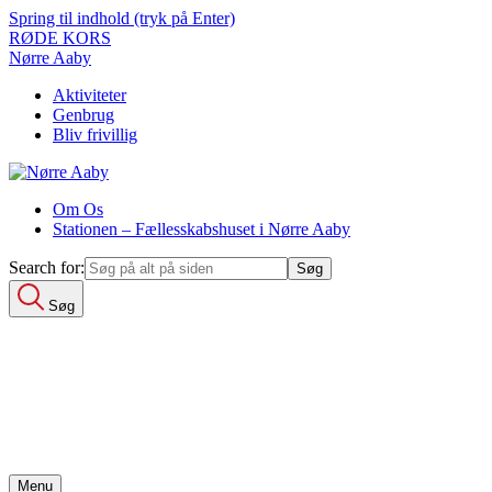
Spring til indhold (tryk på Enter)
RØDE KORS
Nørre Aaby
Aktiviteter
Genbrug
Bliv frivillig
Om Os
Stationen – Fællesskabshuset i Nørre Aaby
Search for:
Søg
Search for:
Aktiviteter
Genbrug
Bliv frivillig
Om Os
Menu