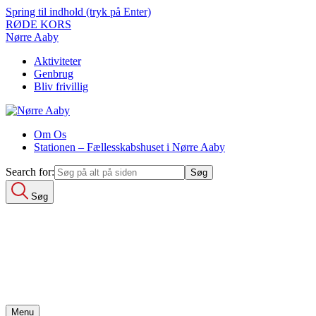
Spring til indhold (tryk på Enter)
RØDE KORS
Nørre Aaby
Aktiviteter
Genbrug
Bliv frivillig
Om Os
Stationen – Fællesskabshuset i Nørre Aaby
Search for:
Søg
Search for:
Aktiviteter
Genbrug
Bliv frivillig
Om Os
Menu